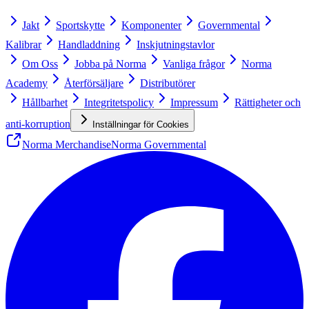
Jakt
Sportskytte
Komponenter
Governmental
Kalibrar
Handladdning
Inskjutningstavlor
Om Oss
Jobba på Norma
Vanliga frågor
Norma
Academy
Återförsäljare
Distributörer
Hållbarhet
Integritetspolicy
Impressum
Rättigheter och
anti-korruption
Inställningar för Cookies
Norma Merchandise
Norma Governmental