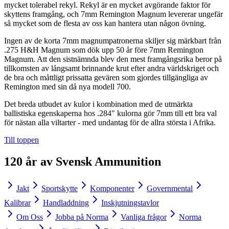
mycket tolerabel rekyl. Rekyl är en mycket avgörande faktor för
skyttens framgång, och 7mm Remington Magnum levererar ungefär
så mycket som de flesta av oss kan hantera utan någon övning.
Ingen av de korta 7mm magnumpatronerna skiljer sig märkbart från
.275 H&H Magnum som dök upp 50 år före 7mm Remington
Magnum. Att den sistnämnda blev den mest framgångsrika beror på
tillkomsten av långsamt brinnande krut efter andra världskriget och
de bra och måttligt prissatta gevären som gjordes tillgängliga av
Remington med sin då nya modell 700.
Det breda utbudet av kulor i kombination med de utmärkta
ballistiska egenskaperna hos .284" kulorna gör 7mm till ett bra val
för nästan alla viltarter - med undantag för de allra största i Afrika.
Till toppen
120 år av Svensk Ammunition
Jakt
Sportskytte
Komponenter
Governmental
Kalibrar
Handladdning
Inskjutningstavlor
Om Oss
Jobba på Norma
Vanliga frågor
Norma