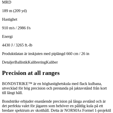
MRD
189 m (209 yd)
Hastighet
910 m/s / 2986 f/s
Energi
4430 J / 3265 ft.-lb
Produktdatan är inskjuten med piplängd 660 cm / 26 in
Detaljer
Ballistik
Kalibrering
Kaliber
Precision at all ranges
BONDSTRIKE™ är en hög­hastighetskula med flack kulbana,
utvecklad för hög precision och prestanda på jaktavstånd från kort
till långt håll.
Bondstrike erbjuder enastående precision på långa avstånd och är
det perfekta valet för jägaren som behöver en pålitlig kula på ett
bredare spektrum av skotthåll. Detta är NORMAs Formel 1-projektil