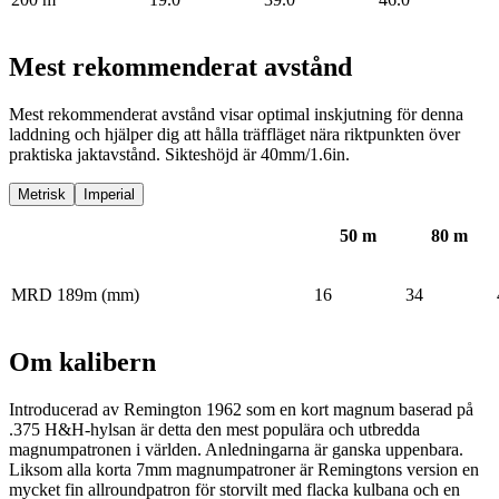
Mest rekommenderat avstånd
Mest rekommenderat avstånd visar optimal inskjutning för denna
laddning och hjälper dig att hålla träffläget nära riktpunkten över
praktiska jaktavstånd. Sikteshöjd är 40mm/1.6in.
Metrisk
Imperial
50
m
80
m
MRD 189m (mm)
16
34
Om kalibern
Introducerad av Remington 1962 som en kort magnum baserad på
.375 H&H-hylsan är detta den mest populära och utbredda
magnumpatronen i världen. Anledningarna är ganska uppenbara.
Liksom alla korta 7mm magnumpatroner är Remingtons version en
mycket fin allroundpatron för storvilt med flacka kulbana och en