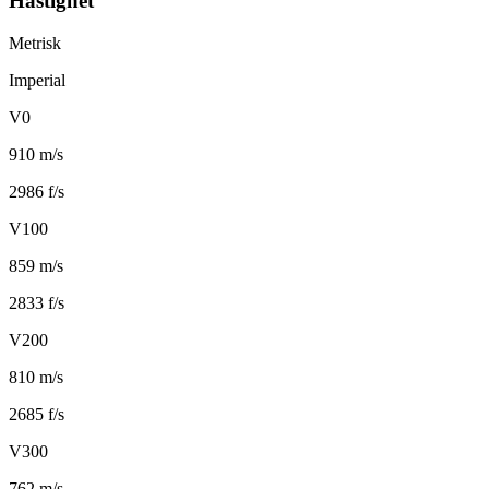
Hastighet
Metrisk
Imperial
V0
910 m/s
2986 f/s
V100
859 m/s
2833 f/s
V200
810 m/s
2685 f/s
V300
762 m/s