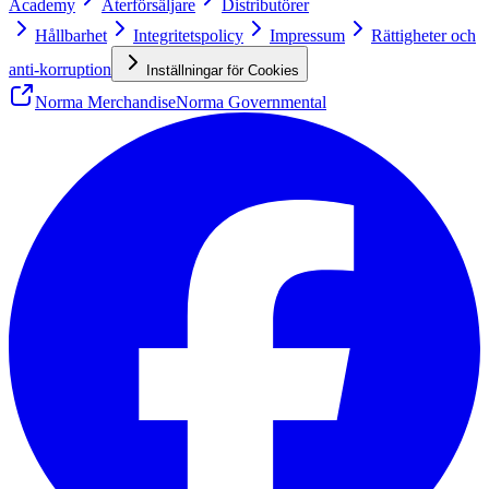
Academy
Återförsäljare
Distributörer
Hållbarhet
Integritetspolicy
Impressum
Rättigheter och
anti-korruption
Inställningar för Cookies
Norma Merchandise
Norma Governmental