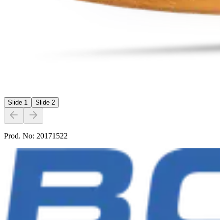
Slide
1
Slide
2
Prod. No:
20171522