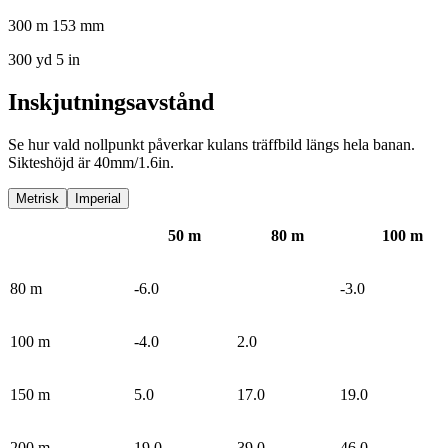
300 m 153 mm
300 yd 5 in
Inskjutningsavstånd
Se hur vald nollpunkt påverkar kulans träffbild längs hela banan.
Sikteshöjd är 40mm/1.6in.
Metrisk
Imperial
50
m
80
m
100
m
80
m
-6.0
-3.0
100
m
-4.0
2.0
150
m
5.0
17.0
19.0
200
m
19.0
39.0
46.0